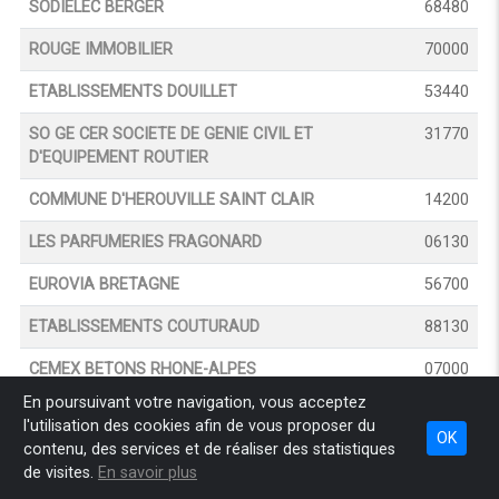
SODIELEC BERGER
68480
ROUGE IMMOBILIER
70000
ETABLISSEMENTS DOUILLET
53440
SO GE CER SOCIETE DE GENIE CIVIL ET
31770
D'EQUIPEMENT ROUTIER
COMMUNE D'HEROUVILLE SAINT CLAIR
14200
LES PARFUMERIES FRAGONARD
06130
EUROVIA BRETAGNE
56700
ETABLISSEMENTS COUTURAUD
88130
CEMEX BETONS RHONE-ALPES
07000
En poursuivant votre navigation, vous acceptez
VAN-DOREN BERNARD
83230
l'utilisation des cookies afin de vous proposer du
OK
contenu, des services et de réaliser des statistiques
COMMUNE DE CHOLET
49300
de visites.
En savoir plus
SCI NEGOCE DES COMBUSTIBLES
75017