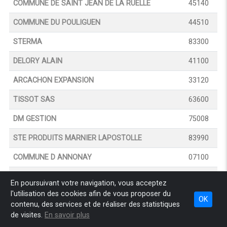
COMMUNE DE SAINT JEAN DE LA RUELLE
45140
COMMUNE DU POULIGUEN
44510
STERMA
83300
DELORY ALAIN
41100
ARCACHON EXPANSION
33120
TISSOT SAS
63600
DM GESTION
75008
STE PRODUITS MARNIER LAPOSTOLLE
83990
COMMUNE D ANNONAY
07100
COMMUNE DU CREUSOT
71200
En poursuivant votre navigation, vous acceptez
l'utilisation des cookies afin de vous proposer du
GOELIA GESTION
66120
OK
contenu, des services et de réaliser des statistiques
ARCHE SAS
75001
de visites.
En savoir plus