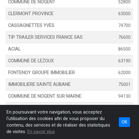
COMMUNE DE NOGENT
52800
CLERMONT PROVINCE
63000
CASSAGNETTES YVES
74700
TIP TRAILER SERVICES FRANCE SAS
76600
ACIAL
86500
COMMUNE DE LEZOUX
63190
FONTENOY GROUPE IMMOBILIER
62000
IMMOBILIERE SAINTE AUBANE
75001
COMMUNE DE NOGENT SUR MARNE
94130
SOCIETE DES REMONTEES MECANIQUES LES
74310
En poursuivant votre navigation, vous acceptez
HOUCHES - SAINT GERVAIS
l'utilisation des cookies afin de vous proposer du
OK
contenu, des services et de réaliser des statistiques
SOCOVAL
71230
de visites.
En savoir plus
ALINE IMMO
59100