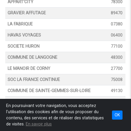
APPART'CITY
78300
GRAVIER AFFUTAGE
89470
LA FABRIQUE
07380
HAVAS VOYAGES
06400
SOCIETE HURON
77100
COMMUNE DE LANGOGNE
48300
LE MANOIR DE CORNY
27700
SOC LA FRANCE CONTINUE
75008
COMMUNE DE SAINTE-GEMMES-SUR-LOIRE
49130
CU LIMOGES METROPOLE
87430
En poursuivant votre navigation, vous acceptez
l'utilisation des cookies afin de vous proposer du
ETS MICHEL CHOUTEAU
86280
OK
contenu, des services et de réaliser des statistiques
GERARD LOISIRS
88430
de visites.
En savoir plus