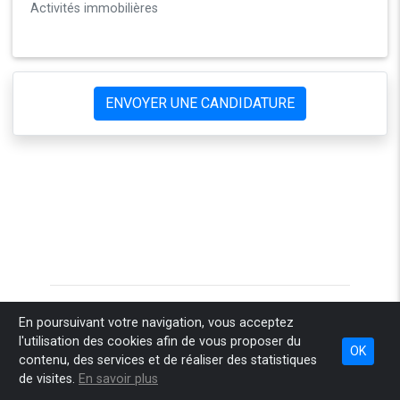
Activités immobilières
ENVOYER UNE CANDIDATURE
Accueil
Pourquoi Sponteo
Comment ça marche
En poursuivant votre navigation, vous acceptez
l'utilisation des cookies afin de vous proposer du
Combien ça coûte
Nos engagements
Espace recruteur
OK
contenu, des services et de réaliser des statistiques
Espace conseil
Infos légales
Contact
de visites.
En savoir plus