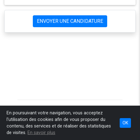
ENVOYER UNE CANDIDATURE
Accueil
Pourquoi Sponteo
Comment ça marche
En poursuivant votre navigation, vous acceptez
l'utilisation des cookies afin de vous proposer du
Combien ça coûte
Nos engagements
Espace recruteur
OK
contenu, des services et de réaliser des statistiques
Espace conseil
Infos légales
Contact
de visites.
En savoir plus