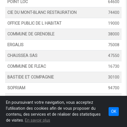
POINT LOC
64600
CIE DU MONT-BLANC RESTAURATION
74400
OFFICE PUBLIC DE L HABITAT
19000
COMMUNE DE GRENOBLE
38000
ERGALIS
75008
CHAUSSEA SAS
47550
COMMUNE DE FLEAC
16730
BASTIDE ET COMPAGNIE
30100
SOPRIAM
94700
RIGAL REGIS
15500
En poursuivant votre navigation, vous acceptez
l'utilisation des cookies afin de vous proposer du
LA COUR DES LOGES
69005
OK
contenu, des services et de réaliser des statistiques
OPH (OFFICE PUBLIC DE L HABITAT BEZIERS
34500
de visites.
En savoir plus
MEDITERRANEE HABITAT