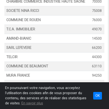
CHAMBRE COMMERCE INDUSTRIE HAUTE SAONE
70000
SOCIETE NINA RICCI
75008
COMMUNE DE ROUEN
76000
T.C.A. IMMOBILIER
49070
AMAND-BIANIC
14500
SARL LEFEVERE
66200
TELCIR
44300
COMMUNE DE BEAUMONT
63110
MURA FRANCE
94250
DLJ GESTION
35400
En poursuivant votre navigation, vous acceptez
l'utilisation des cookies afin de vous proposer du
SEMITOUR PERIGORD
24410
OK
contenu, des services et de réaliser des statistiques
CC PAYS DE CHATEAUGIRON COMMUNAUTE
35410
de visites.
En savoir plus