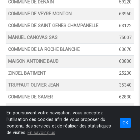
COMMUNE DE DENAIN
59220
COMMUNE DE VEYRE MONTON
63960
COMMUNE DE SAINT GENES CHAMPANELLE
63122
MANUEL CANOVAS SAS
75007
COMMUNE DE LA ROCHE BLANCHE
63670
MAISON ANTOINE BAUD
63800
ZINDEL BATIMENT
25230
TRUFFAUT OLIVIER JEAN
35340
COMMUNE DE SAMER
62830
EPMS ESAT FOYER LA SOUBRETIERE
44260
En poursuivant votre navigation, vous acceptez
l'utilisation des cookies afin de vous proposer du
SCENE MANAGEMENT
21600
OK
contenu, des services et de réaliser des statistiques
SOCIETE VELLAVE DE LOGISTIQUE ET DE
43370
de visites.
En savoir plus
MAINTENANCE