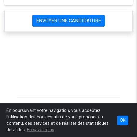
ENVOYER UNE CANDIDATURE
Accueil
Pourquoi Sponteo
Comment ça marche
En poursuivant votre navigation, vous acceptez
l'utilisation des cookies afin de vous proposer du
Combien ça coûte
Nos engagements
Espace recruteur
OK
contenu, des services et de réaliser des statistiques
Espace conseil
Infos légales
Contact
de visites.
En savoir plus