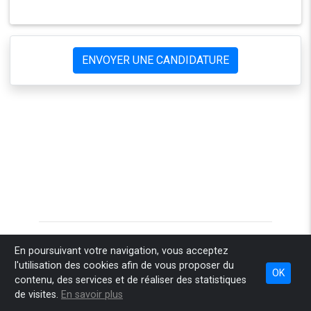
ENVOYER UNE CANDIDATURE
Accueil
Pourquoi Sponteo
Comment ça marche
En poursuivant votre navigation, vous acceptez
l'utilisation des cookies afin de vous proposer du
Combien ça coûte
Nos engagements
Espace recruteur
OK
contenu, des services et de réaliser des statistiques
Espace conseil
Infos légales
Contact
de visites.
En savoir plus