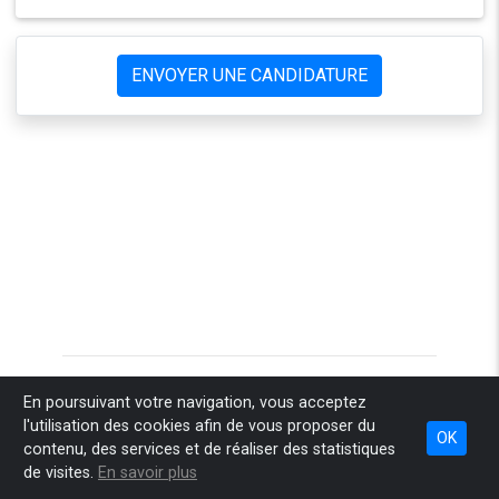
ENVOYER UNE CANDIDATURE
Accueil
Pourquoi Sponteo
Comment ça marche
En poursuivant votre navigation, vous acceptez
l'utilisation des cookies afin de vous proposer du
Combien ça coûte
Nos engagements
Espace recruteur
OK
contenu, des services et de réaliser des statistiques
Espace conseil
Infos légales
Contact
de visites.
En savoir plus