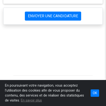
ENVOYER UNE CANDIDATURE
Accueil
Pourquoi Sponteo
Comment ça marche
En poursuivant votre navigation, vous acceptez
l'utilisation des cookies afin de vous proposer du
Combien ça coûte
Nos engagements
Espace recruteur
OK
contenu, des services et de réaliser des statistiques
Espace conseil
Infos légales
Contact
de visites.
En savoir plus