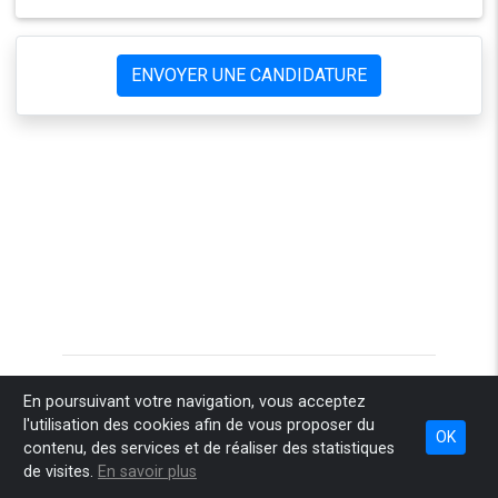
ENVOYER UNE CANDIDATURE
Accueil
Pourquoi Sponteo
Comment ça marche
En poursuivant votre navigation, vous acceptez
l'utilisation des cookies afin de vous proposer du
Combien ça coûte
Nos engagements
Espace recruteur
OK
contenu, des services et de réaliser des statistiques
Espace conseil
Infos légales
Contact
de visites.
En savoir plus