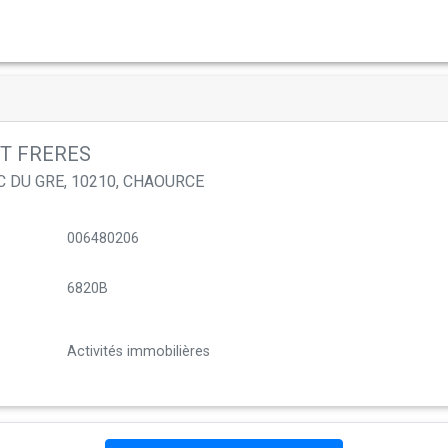
ET FRERES
C DU GRE, 10210, CHAOURCE
006480206
6820B
Activités immobilières