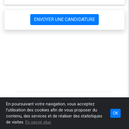
ENVOYER UNE CANDIDATURE
Accueil
Pourquoi Sponteo
Comment ça marche
En poursuivant votre navigation, vous acceptez
l'utilisation des cookies afin de vous proposer du
Combien ça coûte
Nos engagements
Espace recruteur
OK
contenu, des services et de réaliser des statistiques
Espace conseil
Infos légales
Contact
de visites.
En savoir plus