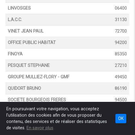
LINVOSGES
06400
L.A.C.C.
31130
VINET JEAN PAUL
72700
OFFICE PUBLIC HABITAT
94200
FINOYA
85350
PESQUET STEPHANE
27210
GROUPE MULLIEZ-FLORY - GMF
49450
QUIDORT BRUNO
86190
SOCIETE BOURGEOIS FRERES
94500
En poursuivant votre navigation, vous acceptez
GESTION ET TRANSACTIONS DE FRANCE
75009
l'utilisation des cookies afin de vous proposer du
OK
contenu, des services et de réaliser des statistiques
SMSAS IMMO
75001
de visites.
En savoir plus
H B S
75010