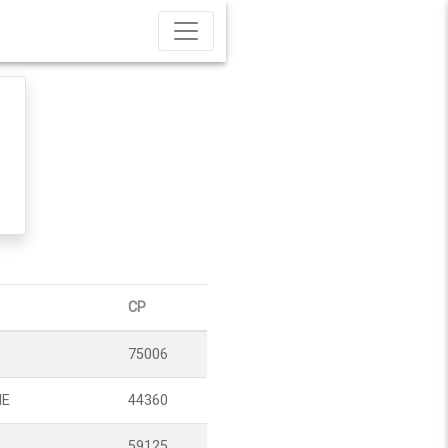
CP
75006
NE
44360
59125