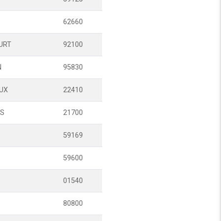
62660
URT
92100
N
95830
EUX
22410
ES
21700
59169
59600
01540
80800