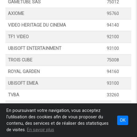
GAMETUBE SAS
75012
AXIOME
95760
VIDEO HERITAGE DU CINEMA
94140
TF1 VIDEO
92100
UBISOFT ENTERTAINMENT
93100
TROIS CUBE
75008
ROYAL GARDEN
94160
UBISOFT EMEA
93100
TVBA
33260
ZYLO
92300
En poursuivant votre navigation, vous acceptez
l'utilisation des cookies afin de vous proposer du
OK
contenu, des services et de réaliser des statistiques
Page de résultats:
1
de visites.
En savoir plus